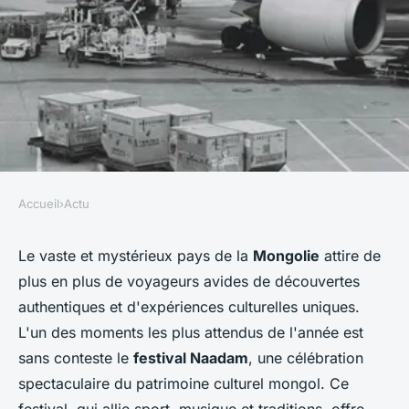
Accueil
›
Actu
ACTU
Où participer à un festival de
Le vaste et mystérieux pays de la
Mongolie
attire de
plus en plus de voyageurs avides de découvertes
musique traditionnelle en
authentiques et d'expériences culturelles uniques.
Mongolie?
L'un des moments les plus attendus de l'année est
sans conteste le
festival Naadam
, une célébration
Alexandre
•
28 juin 2024
•
6 min de lecture
spectaculaire du patrimoine culturel mongol. Ce