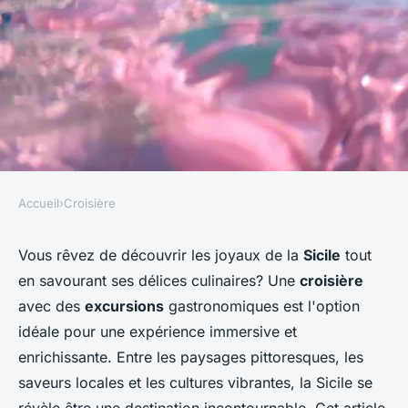
Accueil
›
Croisière
CROISIÈRE
Comment choisir une
Vous rêvez de découvrir les joyaux de la
Sicile
tout
en savourant ses délices culinaires? Une
croisière
croisière qui inclut des
avec des
excursions
gastronomiques est l'option
excursions pour découvrir les
idéale pour une expérience immersive et
traditions gastronomiques de
enrichissante. Entre les paysages pittoresques, les
la Sicile?
saveurs locales et les cultures vibrantes, la Sicile se