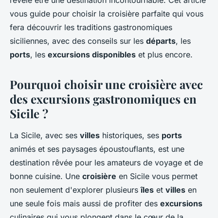
révèle être une destination incontournable. Cet article
Alexandre
•
28 juin 2024
•
7 min de lecture
vous guide pour choisir la croisière parfaite qui vous
fera découvrir les traditions gastronomiques
siciliennes, avec des conseils sur les
départs
, les
ports
, les
excursions disponibles
et plus encore.
Pourquoi choisir une croisière avec
des excursions gastronomiques en
Sicile ?
La Sicile, avec ses
villes
historiques, ses
ports
animés et ses paysages époustouflants, est une
destination rêvée pour les amateurs de voyage et de
bonne cuisine. Une
croisière
en Sicile vous permet
non seulement d'explorer plusieurs
îles
et
villes
en
une seule fois mais aussi de profiter des
excursions
culinaires qui vous plongent dans le cœur de la