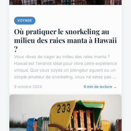
VOYAGE
Où pratiquer le snorkeling au
milieu des raies manta à Hawaii
?
Vous rêvez de nager au milieu des raies manta ?
Hawaii est l'endroit idéal pour vivre cette expérience
unique. Que vous soyez un plongeur aguerri ou un
simple amateur de snorkeling, vous ne serez pas ...
9 octobre 2024
6 min de lecture →