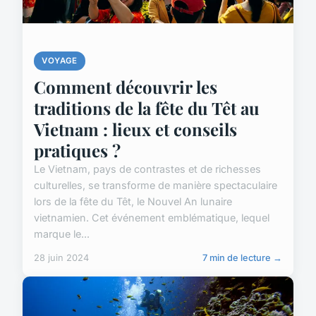
VOYAGE
Comment découvrir les
traditions de la fête du Têt au
Vietnam : lieux et conseils
pratiques ?
Le Vietnam, pays de contrastes et de richesses
culturelles, se transforme de manière spectaculaire
lors de la fête du Têt, le Nouvel An lunaire
vietnamien. Cet événement emblématique, lequel
marque le...
28 juin 2024
7 min de lecture →