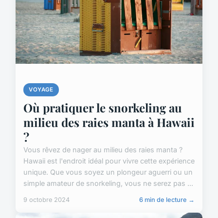
VOYAGE
Où pratiquer le snorkeling au
milieu des raies manta à Hawaii
?
Vous rêvez de nager au milieu des raies manta ?
Hawaii est l'endroit idéal pour vivre cette expérience
unique. Que vous soyez un plongeur aguerri ou un
simple amateur de snorkeling, vous ne serez pas ...
9 octobre 2024
6 min de lecture →