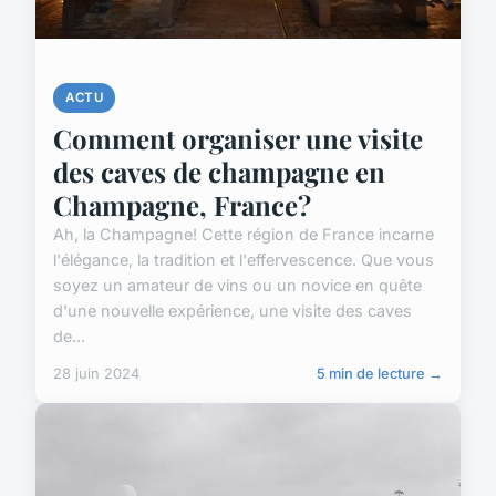
ACTU
Comment organiser une visite
des caves de champagne en
Champagne, France?
Ah, la Champagne! Cette région de France incarne
l'élégance, la tradition et l'effervescence. Que vous
soyez un amateur de vins ou un novice en quête
d'une nouvelle expérience, une visite des caves
de...
28 juin 2024
5 min de lecture →