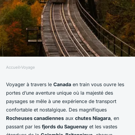
Accueil
›
Voyage
VOYAGE
Quels sont les meilleurs
Voyager à travers le
Canada
en train vous ouvre les
portes d’une aventure unique où la majesté des
itinéraires pour un voyage en
paysages se mêle à une expérience de transport
train à travers les paysages du
confortable et nostalgique. Des magnifiques
Canada : recommandations et
Rocheuses canadiennes
aux
chutes Niagara
, en
périodes idéales ?
passant par les
fjords du Saguenay
et les vastes