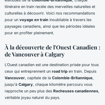
étendues de la
Colombie-Britannique
, chaque
Alexandre
•
28 juin 2024
•
5 min de lecture
itinéraire en train recèle des merveilles naturelles et
culturelles à découvrir. Voici nos recommandations
pour un
voyage en train
inoubliable à travers les
paysages canadiens, ainsi que les périodes idéales
pour en profiter pleinement.
À la découverte de l'Ouest Canadien :
de Vancouver à Calgary
L’Ouest canadien est une destination prisée pour tous
ceux qui entreprennent un
road trip
en train. Depuis
Vancouver
, capitale de la
Colombie-Britannique
,
jusqu'à
Calgary
, chaque kilomètre parcouru vous
rapproche un peu plus des
Rocheuses canadiennes
,
véritable joyau naturel du pays.